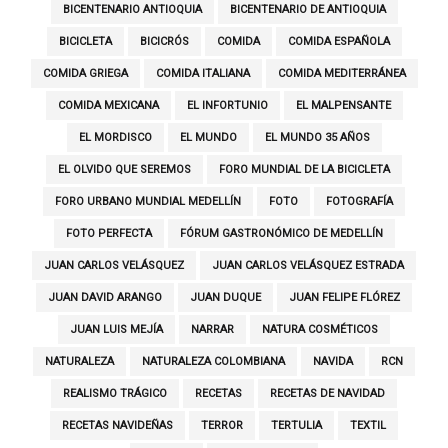
BICENTENARIO ANTIOQUIA
BICENTENARIO DE ANTIOQUIA
BICICLETA
BICICRÓS
COMIDA
COMIDA ESPAÑOLA
COMIDA GRIEGA
COMIDA ITALIANA
COMIDA MEDITERRÁNEA
COMIDA MEXICANA
EL INFORTUNIO
EL MALPENSANTE
EL MORDISCO
EL MUNDO
EL MUNDO 35 AÑOS
EL OLVIDO QUE SEREMOS
FORO MUNDIAL DE LA BICICLETA
FORO URBANO MUNDIAL MEDELLÍN
FOTO
FOTOGRAFÍA
FOTO PERFECTA
FÓRUM GASTRONÓMICO DE MEDELLÍN
JUAN CARLOS VELÁSQUEZ
JUAN CARLOS VELÁSQUEZ ESTRADA
JUAN DAVID ARANGO
JUAN DUQUE
JUAN FELIPE FLÓREZ
JUAN LUIS MEJÍA
NARRAR
NATURA COSMÉTICOS
NATURALEZA
NATURALEZA COLOMBIANA
NAVIDA
RCN
REALISMO TRÁGICO
RECETAS
RECETAS DE NAVIDAD
RECETAS NAVIDEÑAS
TERROR
TERTULIA
TEXTIL