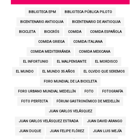
BIBLIOTECA EPM
BIBLIOTECA PÚBLICA PILOTO
BICENTENARIO ANTIOQUIA
BICENTENARIO DE ANTIOQUIA
BICICLETA
BICICRÓS
COMIDA
COMIDA ESPAÑOLA
COMIDA GRIEGA
COMIDA ITALIANA
COMIDA MEDITERRÁNEA
COMIDA MEXICANA
EL INFORTUNIO
EL MALPENSANTE
EL MORDISCO
EL MUNDO
EL MUNDO 35 AÑOS
EL OLVIDO QUE SEREMOS
FORO MUNDIAL DE LA BICICLETA
FORO URBANO MUNDIAL MEDELLÍN
FOTO
FOTOGRAFÍA
FOTO PERFECTA
FÓRUM GASTRONÓMICO DE MEDELLÍN
JUAN CARLOS VELÁSQUEZ
JUAN CARLOS VELÁSQUEZ ESTRADA
JUAN DAVID ARANGO
JUAN DUQUE
JUAN FELIPE FLÓREZ
JUAN LUIS MEJÍA