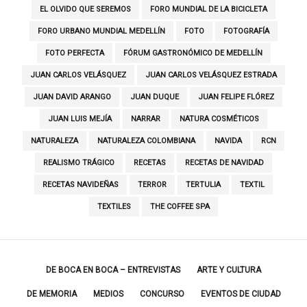
EL OLVIDO QUE SEREMOS
FORO MUNDIAL DE LA BICICLETA
FORO URBANO MUNDIAL MEDELLÍN
FOTO
FOTOGRAFÍA
FOTO PERFECTA
FÓRUM GASTRONÓMICO DE MEDELLÍN
JUAN CARLOS VELÁSQUEZ
JUAN CARLOS VELÁSQUEZ ESTRADA
JUAN DAVID ARANGO
JUAN DUQUE
JUAN FELIPE FLÓREZ
JUAN LUIS MEJÍA
NARRAR
NATURA COSMÉTICOS
NATURALEZA
NATURALEZA COLOMBIANA
NAVIDA
RCN
REALISMO TRÁGICO
RECETAS
RECETAS DE NAVIDAD
RECETAS NAVIDEÑAS
TERROR
TERTULIA
TEXTIL
TEXTILES
THE COFFEE SPA
DE BOCA EN BOCA – ENTREVISTAS
ARTE Y CULTURA
DE MEMORIA
MEDIOS
CONCURSO
EVENTOS DE CIUDAD