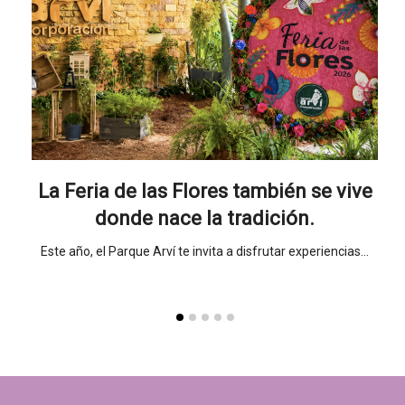
nada
La Feria de las Flores también se vive
Un
donde nace la tradición.
sueño
Este año, el Parque Arví te invita a disfrutar experiencias…
Un 