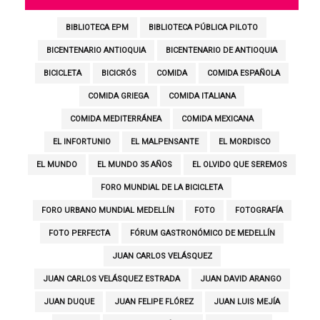
BIBLIOTECA EPM
BIBLIOTECA PÚBLICA PILOTO
BICENTENARIO ANTIOQUIA
BICENTENARIO DE ANTIOQUIA
BICICLETA
BICICRÓS
COMIDA
COMIDA ESPAÑOLA
COMIDA GRIEGA
COMIDA ITALIANA
COMIDA MEDITERRÁNEA
COMIDA MEXICANA
EL INFORTUNIO
EL MALPENSANTE
EL MORDISCO
EL MUNDO
EL MUNDO 35 AÑOS
EL OLVIDO QUE SEREMOS
FORO MUNDIAL DE LA BICICLETA
FORO URBANO MUNDIAL MEDELLÍN
FOTO
FOTOGRAFÍA
FOTO PERFECTA
FÓRUM GASTRONÓMICO DE MEDELLÍN
JUAN CARLOS VELÁSQUEZ
JUAN CARLOS VELÁSQUEZ ESTRADA
JUAN DAVID ARANGO
JUAN DUQUE
JUAN FELIPE FLÓREZ
JUAN LUIS MEJÍA