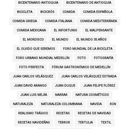
BICENTENARIO ANTIOQUIA
BICENTENARIO DE ANTIOQUIA
BICICLETA
BICICRÓS
COMIDA
COMIDA ESPAÑOLA
COMIDA GRIEGA
COMIDA ITALIANA
COMIDA MEDITERRÁNEA
COMIDA MEXICANA
EL INFORTUNIO
EL MALPENSANTE
EL MORDISCO
EL MUNDO
EL MUNDO 35 AÑOS
EL OLVIDO QUE SEREMOS
FORO MUNDIAL DE LA BICICLETA
FORO URBANO MUNDIAL MEDELLÍN
FOTO
FOTOGRAFÍA
FOTO PERFECTA
FÓRUM GASTRONÓMICO DE MEDELLÍN
JUAN CARLOS VELÁSQUEZ
JUAN CARLOS VELÁSQUEZ ESTRADA
JUAN DAVID ARANGO
JUAN DUQUE
JUAN FELIPE FLÓREZ
JUAN LUIS MEJÍA
NARRAR
NATURA COSMÉTICOS
NATURALEZA
NATURALEZA COLOMBIANA
NAVIDA
RCN
REALISMO TRÁGICO
RECETAS
RECETAS DE NAVIDAD
RECETAS NAVIDEÑAS
TERROR
TERTULIA
TEXTIL