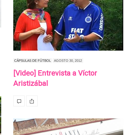
CÁPSULAS DE FÚTBOL
AGOSTO 30, 2012
🏡💚 Reserva esta fech
[Video] Entrevista a Víctor
tu calendario y únete a 
Aristizábal
gran jornada para
transformar vidas.
Juntos podemos llevar esperanza y h
realidad el sueño de…