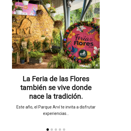
a en
esta
La Feria de las Flores
Un home
también se vive donde
gran mae
nace la tradición.
Un homenaje de
acer
Este año, el Parque Arví te invita a disfrutar
experiencias…