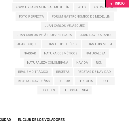
INICIO
FORO URBANO MUNDIAL MEDELLÍN
FOTO
FOTOGRAFÍA
FOTO PERFECTA
FÓRUM GASTRONÓMICO DE MEDELLÍN
JUAN CARLOS VELÁSQUEZ
JUAN CARLOS VELÁSQUEZ ESTRADA
JUAN DAVID ARANGO
JUAN DUQUE
JUAN FELIPE FLÓREZ
JUAN LUIS MEJÍA
NARRAR
NATURA COSMÉTICOS
NATURALEZA
NATURALEZA COLOMBIANA
NAVIDA
RCN
REALISMO TRÁGICO
RECETAS
RECETAS DE NAVIDAD
RECETAS NAVIDEÑAS
TERROR
TERTULIA
TEXTIL
TEXTILES
THE COFFEE SPA
CIUDAD
EL CLUB DE LOS VOLADORES