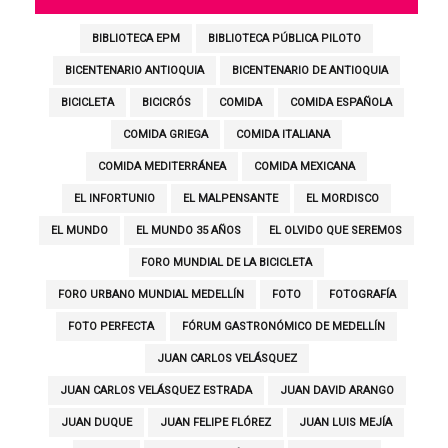
BIBLIOTECA EPM
BIBLIOTECA PÚBLICA PILOTO
BICENTENARIO ANTIOQUIA
BICENTENARIO DE ANTIOQUIA
BICICLETA
BICICRÓS
COMIDA
COMIDA ESPAÑOLA
COMIDA GRIEGA
COMIDA ITALIANA
COMIDA MEDITERRÁNEA
COMIDA MEXICANA
EL INFORTUNIO
EL MALPENSANTE
EL MORDISCO
EL MUNDO
EL MUNDO 35 AÑOS
EL OLVIDO QUE SEREMOS
FORO MUNDIAL DE LA BICICLETA
FORO URBANO MUNDIAL MEDELLÍN
FOTO
FOTOGRAFÍA
FOTO PERFECTA
FÓRUM GASTRONÓMICO DE MEDELLÍN
JUAN CARLOS VELÁSQUEZ
JUAN CARLOS VELÁSQUEZ ESTRADA
JUAN DAVID ARANGO
JUAN DUQUE
JUAN FELIPE FLÓREZ
JUAN LUIS MEJÍA