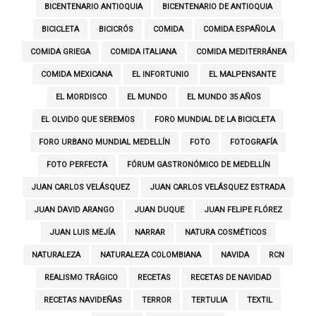
BICENTENARIO ANTIOQUIA
BICENTENARIO DE ANTIOQUIA
BICICLETA
BICICRÓS
COMIDA
COMIDA ESPAÑOLA
COMIDA GRIEGA
COMIDA ITALIANA
COMIDA MEDITERRÁNEA
COMIDA MEXICANA
EL INFORTUNIO
EL MALPENSANTE
EL MORDISCO
EL MUNDO
EL MUNDO 35 AÑOS
EL OLVIDO QUE SEREMOS
FORO MUNDIAL DE LA BICICLETA
FORO URBANO MUNDIAL MEDELLÍN
FOTO
FOTOGRAFÍA
FOTO PERFECTA
FÓRUM GASTRONÓMICO DE MEDELLÍN
JUAN CARLOS VELÁSQUEZ
JUAN CARLOS VELÁSQUEZ ESTRADA
JUAN DAVID ARANGO
JUAN DUQUE
JUAN FELIPE FLÓREZ
JUAN LUIS MEJÍA
NARRAR
NATURA COSMÉTICOS
NATURALEZA
NATURALEZA COLOMBIANA
NAVIDA
RCN
REALISMO TRÁGICO
RECETAS
RECETAS DE NAVIDAD
RECETAS NAVIDEÑAS
TERROR
TERTULIA
TEXTIL