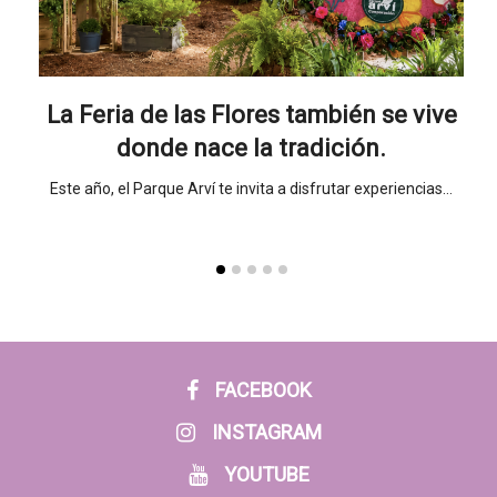
nada
La Feria de las Flores también se vive
Un
donde nace la tradición.
sueño
Este año, el Parque Arví te invita a disfrutar experiencias…
Un 
FACEBOOK
INSTAGRAM
YOUTUBE