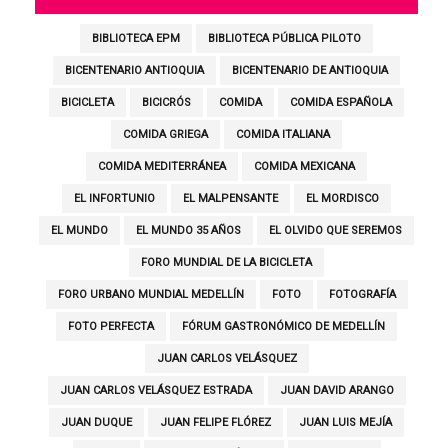
BIBLIOTECA EPM
BIBLIOTECA PÚBLICA PILOTO
BICENTENARIO ANTIOQUIA
BICENTENARIO DE ANTIOQUIA
BICICLETA
BICICRÓS
COMIDA
COMIDA ESPAÑOLA
COMIDA GRIEGA
COMIDA ITALIANA
COMIDA MEDITERRÁNEA
COMIDA MEXICANA
EL INFORTUNIO
EL MALPENSANTE
EL MORDISCO
EL MUNDO
EL MUNDO 35 AÑOS
EL OLVIDO QUE SEREMOS
FORO MUNDIAL DE LA BICICLETA
FORO URBANO MUNDIAL MEDELLÍN
FOTO
FOTOGRAFÍA
FOTO PERFECTA
FÓRUM GASTRONÓMICO DE MEDELLÍN
JUAN CARLOS VELÁSQUEZ
JUAN CARLOS VELÁSQUEZ ESTRADA
JUAN DAVID ARANGO
JUAN DUQUE
JUAN FELIPE FLÓREZ
JUAN LUIS MEJÍA