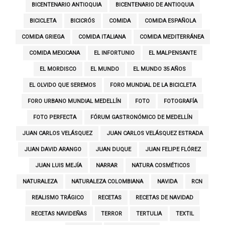
BICENTENARIO ANTIOQUIA
BICENTENARIO DE ANTIOQUIA
BICICLETA
BICICRÓS
COMIDA
COMIDA ESPAÑOLA
COMIDA GRIEGA
COMIDA ITALIANA
COMIDA MEDITERRÁNEA
COMIDA MEXICANA
EL INFORTUNIO
EL MALPENSANTE
EL MORDISCO
EL MUNDO
EL MUNDO 35 AÑOS
EL OLVIDO QUE SEREMOS
FORO MUNDIAL DE LA BICICLETA
FORO URBANO MUNDIAL MEDELLÍN
FOTO
FOTOGRAFÍA
FOTO PERFECTA
FÓRUM GASTRONÓMICO DE MEDELLÍN
JUAN CARLOS VELÁSQUEZ
JUAN CARLOS VELÁSQUEZ ESTRADA
JUAN DAVID ARANGO
JUAN DUQUE
JUAN FELIPE FLÓREZ
JUAN LUIS MEJÍA
NARRAR
NATURA COSMÉTICOS
NATURALEZA
NATURALEZA COLOMBIANA
NAVIDA
RCN
REALISMO TRÁGICO
RECETAS
RECETAS DE NAVIDAD
RECETAS NAVIDEÑAS
TERROR
TERTULIA
TEXTIL