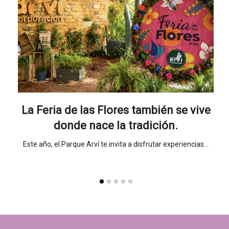
nada
La Feria de las Flores también se vive
Un
donde nace la tradición.
sueño
Este año, el Parque Arví te invita a disfrutar experiencias…
Un 