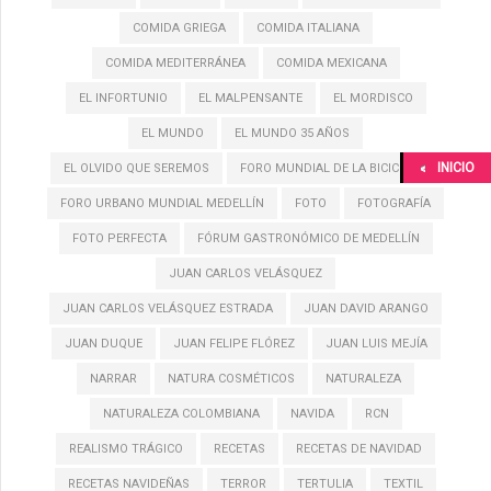
COMIDA GRIEGA
COMIDA ITALIANA
COMIDA MEDITERRÁNEA
COMIDA MEXICANA
EL INFORTUNIO
EL MALPENSANTE
EL MORDISCO
EL MUNDO
EL MUNDO 35 AÑOS
INICIO
EL OLVIDO QUE SEREMOS
FORO MUNDIAL DE LA BICICLETA
FORO URBANO MUNDIAL MEDELLÍN
FOTO
FOTOGRAFÍA
FOTO PERFECTA
FÓRUM GASTRONÓMICO DE MEDELLÍN
JUAN CARLOS VELÁSQUEZ
JUAN CARLOS VELÁSQUEZ ESTRADA
JUAN DAVID ARANGO
JUAN DUQUE
JUAN FELIPE FLÓREZ
JUAN LUIS MEJÍA
NARRAR
NATURA COSMÉTICOS
NATURALEZA
NATURALEZA COLOMBIANA
NAVIDA
RCN
REALISMO TRÁGICO
RECETAS
RECETAS DE NAVIDAD
RECETAS NAVIDEÑAS
TERROR
TERTULIA
TEXTIL