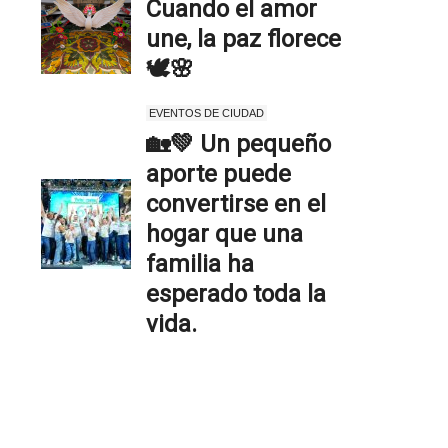
Cuando el amor
une, la paz florece
🕊️🌸
EVENTOS DE CIUDAD
🏡💚 Un pequeño
aporte puede
convertirse en el
hogar que una
familia ha
esperado toda la
vida.