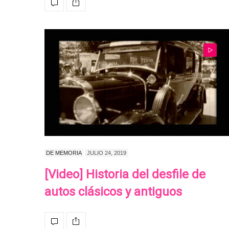
DE MEMORIA
JULIO 24, 2019
[Video] Historia del desfile de
autos clásicos y antiguos