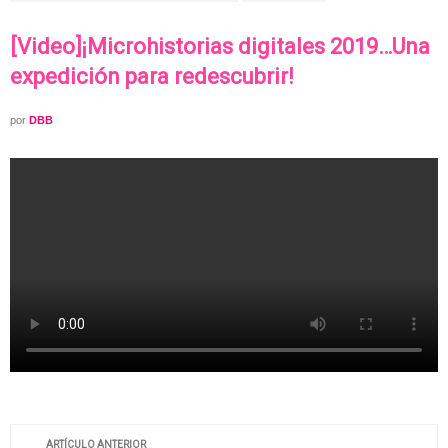
[Video]¡Microhistorias digitales 2019…Una
expedición para redescubrir!
por
DBB
ARTÍCULO ANTERIOR