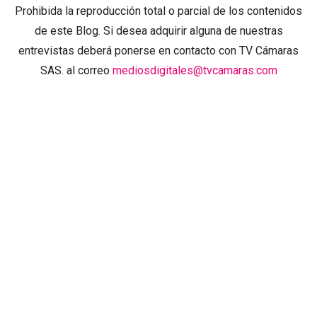
Prohibida la reproducción total o parcial de los contenidos
de este Blog. Si desea adquirir alguna de nuestras
entrevistas deberá ponerse en contacto con TV Cámaras
SAS. al correo
mediosdigitales@tvcamaras.com
ETIQUETAS
BIBLIOTECA EPM
BIBLIOTECA PÚBLICA PILOTO
BICENTENARIO ANTIOQUIA
BICENTENARIO DE ANTIOQUIA
BICICLETA
BICICRÓS
COMIDA
COMIDA ESPAÑOLA
COMIDA GRIEGA
COMIDA ITALIANA
COMIDA MEDITERRÁNEA
COMIDA MEXICANA
EL INFORTUNIO
EL MALPENSANTE