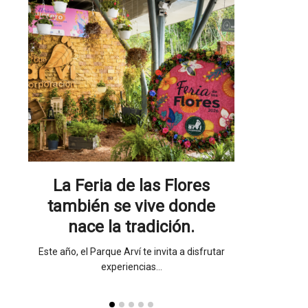
a en
esta
La Feria de las Flores
Un home
también se vive donde
gran mae
nace la tradición.
Un homenaje de
acer
Este año, el Parque Arví te invita a disfrutar
experiencias…