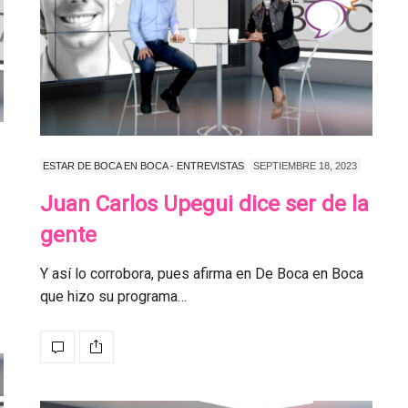
ESTAR DE BOCA EN BOCA - ENTREVISTAS
SEPTIEMBRE 18, 2023
Juan Carlos Upegui dice ser de la
🏡💚 Reserva esta fech
gente
tu calendario y únete a 
gran jornada para
Y así lo corrobora, pues afirma en De Boca en Boca
transformar vidas.
que hizo su programa…
Juntos podemos llevar esperanza y h
realidad el sueño de…