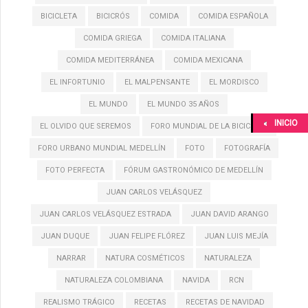
BICICLETA
BICICRÓS
COMIDA
COMIDA ESPAÑOLA
COMIDA GRIEGA
COMIDA ITALIANA
COMIDA MEDITERRÁNEA
COMIDA MEXICANA
EL INFORTUNIO
EL MALPENSANTE
EL MORDISCO
EL MUNDO
EL MUNDO 35 AÑOS
INICIO
EL OLVIDO QUE SEREMOS
FORO MUNDIAL DE LA BICICLETA
FORO URBANO MUNDIAL MEDELLÍN
FOTO
FOTOGRAFÍA
FOTO PERFECTA
FÓRUM GASTRONÓMICO DE MEDELLÍN
JUAN CARLOS VELÁSQUEZ
JUAN CARLOS VELÁSQUEZ ESTRADA
JUAN DAVID ARANGO
JUAN DUQUE
JUAN FELIPE FLÓREZ
JUAN LUIS MEJÍA
NARRAR
NATURA COSMÉTICOS
NATURALEZA
NATURALEZA COLOMBIANA
NAVIDA
RCN
REALISMO TRÁGICO
RECETAS
RECETAS DE NAVIDAD