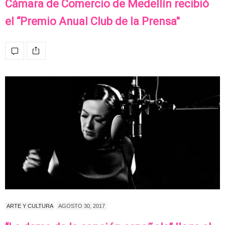
Cámara de Comercio de Medellín recibió
el “Premio Anual Club de la Prensa"
ARTE Y CULTURA
AGOSTO 30, 2017