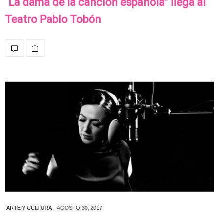
“La dama de la canción española” llega al
Teatro Pablo Tobón
ARTE Y CULTURA
AGOSTO 30, 2017