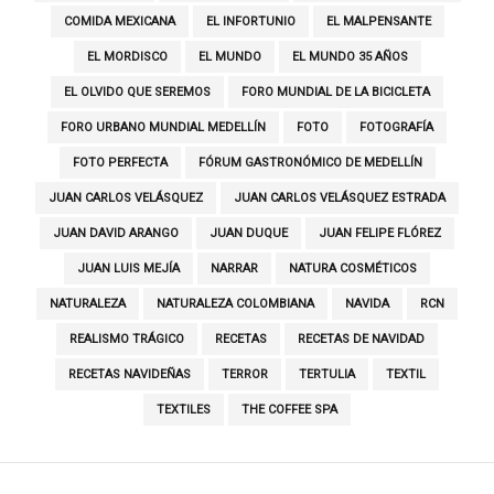
COMIDA MEXICANA
EL INFORTUNIO
EL MALPENSANTE
EL MORDISCO
EL MUNDO
EL MUNDO 35 AÑOS
EL OLVIDO QUE SEREMOS
FORO MUNDIAL DE LA BICICLETA
FORO URBANO MUNDIAL MEDELLÍN
FOTO
FOTOGRAFÍA
FOTO PERFECTA
FÓRUM GASTRONÓMICO DE MEDELLÍN
JUAN CARLOS VELÁSQUEZ
JUAN CARLOS VELÁSQUEZ ESTRADA
JUAN DAVID ARANGO
JUAN DUQUE
JUAN FELIPE FLÓREZ
JUAN LUIS MEJÍA
NARRAR
NATURA COSMÉTICOS
NATURALEZA
NATURALEZA COLOMBIANA
NAVIDA
RCN
REALISMO TRÁGICO
RECETAS
RECETAS DE NAVIDAD
RECETAS NAVIDEÑAS
TERROR
TERTULIA
TEXTIL
TEXTILES
THE COFFEE SPA