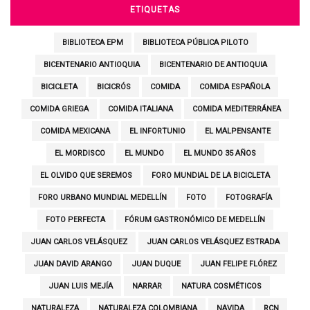
ETIQUETAS
BIBLIOTECA EPM
BIBLIOTECA PÚBLICA PILOTO
BICENTENARIO ANTIOQUIA
BICENTENARIO DE ANTIOQUIA
BICICLETA
BICICRÓS
COMIDA
COMIDA ESPAÑOLA
COMIDA GRIEGA
COMIDA ITALIANA
COMIDA MEDITERRÁNEA
COMIDA MEXICANA
EL INFORTUNIO
EL MALPENSANTE
EL MORDISCO
EL MUNDO
EL MUNDO 35 AÑOS
EL OLVIDO QUE SEREMOS
FORO MUNDIAL DE LA BICICLETA
FORO URBANO MUNDIAL MEDELLÍN
FOTO
FOTOGRAFÍA
FOTO PERFECTA
FÓRUM GASTRONÓMICO DE MEDELLÍN
JUAN CARLOS VELÁSQUEZ
JUAN CARLOS VELÁSQUEZ ESTRADA
JUAN DAVID ARANGO
JUAN DUQUE
JUAN FELIPE FLÓREZ
JUAN LUIS MEJÍA
NARRAR
NATURA COSMÉTICOS
NATURALEZA
NATURALEZA COLOMBIANA
NAVIDA
RCN