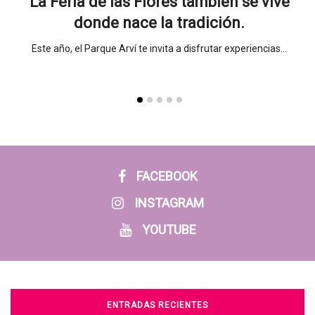
La Feria de las Flores también se vive
Un
donde nace la tradición.
sueño
Este año, el Parque Arví te invita a disfrutar experiencias…
Un 
FACEBOOK
INSTAGRAM
YOUTUBE
ENTRADAS RECIENTES