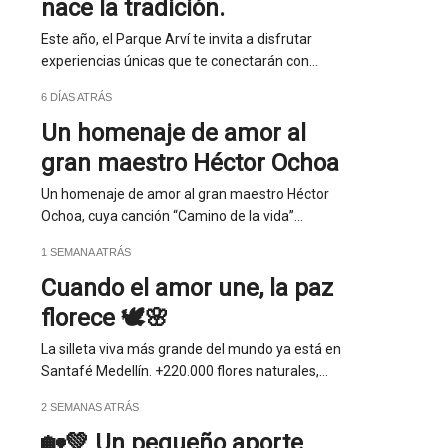
nace la tradición.
Este año, el Parque Arví te invita a disfrutar
experiencias únicas que te conectarán con…
6 DÍAS ATRÁS
Un homenaje de amor al
gran maestro Héctor Ochoa
Un homenaje de amor al gran maestro Héctor
Ochoa, cuya canción “Camino de la vida”…
1 SEMANA ATRÁS
Cuando el amor une, la paz
florece 🕊️🌸
La silleta viva más grande del mundo ya está en
Santafé Medellín. +220.000 flores naturales,…
2 SEMANAS ATRÁS
🏡💚 Un pequeño aporte