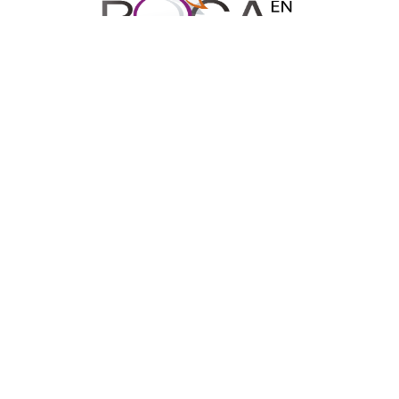
Síguenos en Nuestras Redes Sociales
Prohibida la reproducción total o parcial de los contenidos
de este Blog. Si desea adquirir alguna de nuestras
entrevistas deberá ponerse en contacto con TV Cámaras
SAS. al correo
mediosdigitales@tvcamaras.com