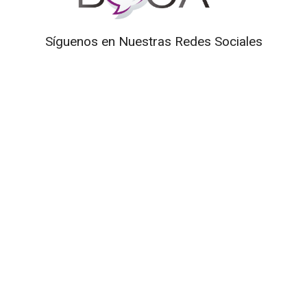
Síguenos en Nuestras Redes Sociales
Prohibida la reproducción total o parcial de los contenidos
de este Blog. Si desea adquirir alguna de nuestras
entrevistas deberá ponerse en contacto con TV Cámaras
SAS. al correo
mediosdigitales@tvcamaras.com
ETIQUETAS