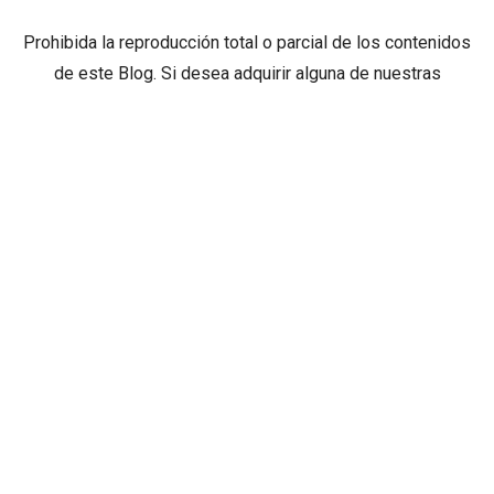
Prohibida la reproducción total o parcial de los contenidos
de este Blog. Si desea adquirir alguna de nuestras
entrevistas deberá ponerse en contacto con TV Cámaras
SAS. al correo
mediosdigitales@tvcamaras.com
ETIQUETAS
BIBLIOTECA EPM
BIBLIOTECA PÚBLICA PILOTO
BICENTENARIO ANTIOQUIA
BICENTENARIO DE ANTIOQUIA
BICICLETA
BICICRÓS
COMIDA
COMIDA ESPAÑOLA
COMIDA GRIEGA
COMIDA ITALIANA
COMIDA MEDITERRÁNEA