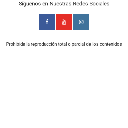
Síguenos en Nuestras Redes Sociales
Prohibida la reproducción total o parcial de los contenidos
de este Blog. Si desea adquirir alguna de nuestras
entrevistas deberá ponerse en contacto con TV Cámaras
SAS. al correo
mediosdigitales@tvcamaras.com
ETIQUETAS
BIBLIOTECA EPM
BIBLIOTECA PÚBLICA PILOTO