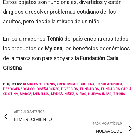
Estos objetos son funcionales, divertidos y están
dirigidos a resolver problemas cotidiano de los
adultos, pero desde la mirada de un niño.
En los almacenes
Tennis
del país encontraras todos
los productos de
Myidea
, los beneficios económicos
de la marca son para apoyar a la
Fundación Carla
Cristina
.
ETIQUETAS:
ALMACENES TENNIS
,
CREATIVIDAD
,
CULTURA
,
DEBOCAENBOCA
,
DEBOCAENBOCA.CO
,
DISEÑADORES
,
DIVERSIÓN
,
FUNDACIÓN
,
FUNDACIÓN CARLA
CRISTINA
,
MARCA
,
MEDELLÍN
,
MYDEA
,
NIÑEZ
,
NIÑOS
,
NUEVAS IDEAS
,
TENNIS
ARTÍCULO ANTERIOR
El MERECIMIENTO
PRÓXIMO ARTÍCULO
NUEVA SEDE