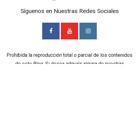
Síguenos en Nuestras Redes Sociales
Prohibida la reproducción total o parcial de los contenidos
de este Blog. Si desea adquirir alguna de nuestras
entrevistas deberá ponerse en contacto con TV Cámaras
SAS. al correo
mediosdigitales@tvcamaras.com
ETIQUETAS