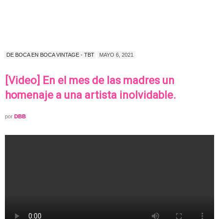
DE BOCA EN BOCA VINTAGE - TBT
MAYO 6, 2021
[Video] En el mes de las madres un
homenaje a una artista inolvidable.
por
DBB