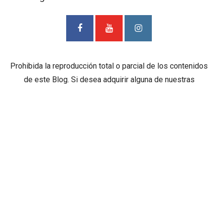
Prohibida la reproducción total o parcial de los contenidos
de este Blog. Si desea adquirir alguna de nuestras
entrevistas deberá ponerse en contacto con TV Cámaras
SAS. al correo
mediosdigitales@tvcamaras.com
ETIQUETAS
BIBLIOTECA EPM
BIBLIOTECA PÚBLICA PILOTO