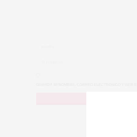
GUARDA MI NOMBRE, CORREO ELECTRÓNICO Y WEB E