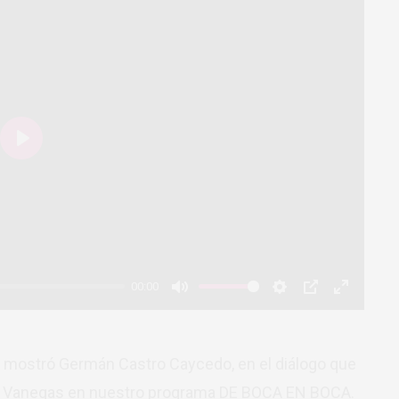
Play
00:00
Mute
Settings
PIP
Enter
fullscree
se mostró Germán Castro Caycedo, en el diálogo que
da Vanegas en nuestro programa DE BOCA EN BOCA.