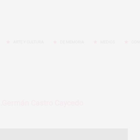
ARTE Y CULTURA
DE MEMORIA
MEDIOS
CON
ta…Germán Castro Caycedo