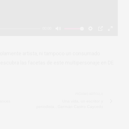
00:00
Mute
Settings
PIP
Enter
fullscree
solamente artista, ni tampoco un consumado
scubra las facetas de este multipersonaje en DE
PRÓXIMO ARTÍCULO
lances
Una vida, un escritor y
periodista...Germán Castro Caycedo