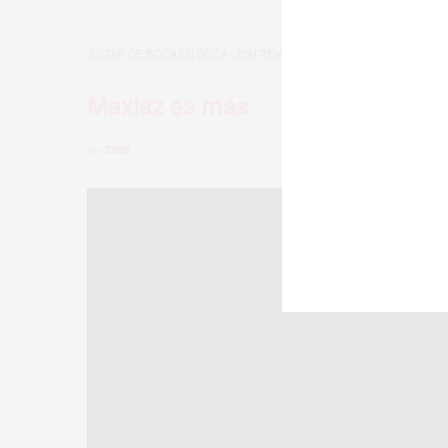
ESTAR DE BOCA EN BOCA - ENTREVISTAS
JULIO 27, 2021
Maxiaz es más
por
DBB