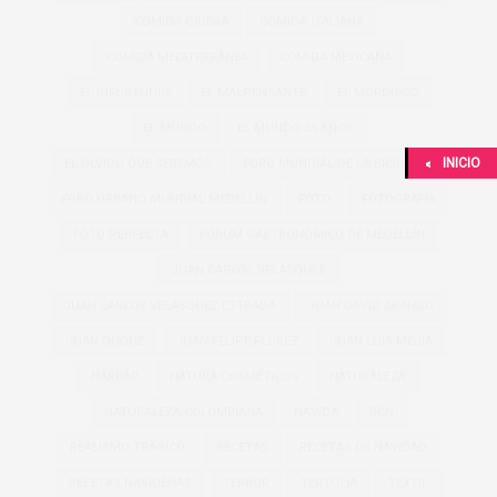
COMIDA GRIEGA
COMIDA ITALIANA
COMIDA MEDITERRÁNEA
COMIDA MEXICANA
EL INFORTUNIO
EL MALPENSANTE
EL MORDISCO
EL MUNDO
EL MUNDO 35 AÑOS
INICIO
EL OLVIDO QUE SEREMOS
FORO MUNDIAL DE LA BICICLETA
FORO URBANO MUNDIAL MEDELLÍN
FOTO
FOTOGRAFÍA
FOTO PERFECTA
FÓRUM GASTRONÓMICO DE MEDELLÍN
JUAN CARLOS VELÁSQUEZ
JUAN CARLOS VELÁSQUEZ ESTRADA
JUAN DAVID ARANGO
JUAN DUQUE
JUAN FELIPE FLÓREZ
JUAN LUIS MEJÍA
NARRAR
NATURA COSMÉTICOS
NATURALEZA
NATURALEZA COLOMBIANA
NAVIDA
RCN
REALISMO TRÁGICO
RECETAS
RECETAS DE NAVIDAD
RECETAS NAVIDEÑAS
TERROR
TERTULIA
TEXTIL