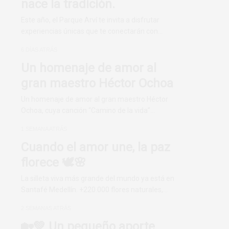
nace la tradición.
Este año, el Parque Arví te invita a disfrutar
experiencias únicas que te conectarán con…
6 DÍAS ATRÁS
Un homenaje de amor al
gran maestro Héctor Ochoa
Un homenaje de amor al gran maestro Héctor
Ochoa, cuya canción “Camino de la vida”…
1 SEMANA ATRÁS
Cuando el amor une, la paz
florece 🕊️🌸
La silleta viva más grande del mundo ya está en
n
Santafé Medellín. +220.000 flores naturales,…
2 SEMANAS ATRÁS
🏡💚 Un pequeño aporte