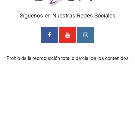
Síguenos en Nuestras Redes Sociales
Prohibida la reproducción total o parcial de los contenidos
de este Blog. Si desea adquirir alguna de nuestras
entrevistas deberá ponerse en contacto con TV Cámaras
SAS. al correo
mediosdigitales@tvcamaras.com
ETIQUETAS