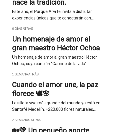
nace la tradición.
Este año, el Parque Arví te invita a disfrutar
experiencias únicas que te conectarán con…
6 DÍAS ATRÁS
Un homenaje de amor al
gran maestro Héctor Ochoa
Un homenaje de amor al gran maestro Héctor
Ochoa, cuya canción “Camino de la vida”…
1 SEMANA ATRÁS
Cuando el amor une, la paz
florece 🕊️🌸
La silleta viva más grande del mundo ya está en
Santafé Medellín. +220.000 flores naturales,…
2 SEMANAS ATRÁS
🏡💚 Un pequeño aporte