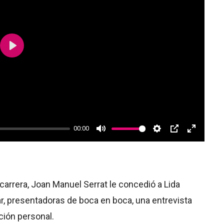
Play
00:00
Mute
Settings
PIP
Enter
fullscree
carrera, Joan Manuel Serrat le concedió a Lida
r, presentadoras de boca en boca, una entrevista
ción personal.