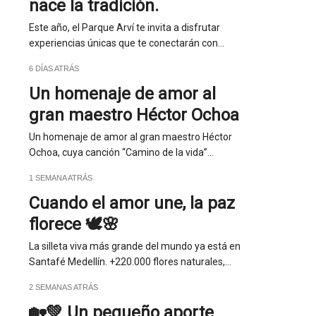
nace la tradición.
Este año, el Parque Arví te invita a disfrutar
experiencias únicas que te conectarán con…
6 DÍAS ATRÁS
Un homenaje de amor al
gran maestro Héctor Ochoa
Un homenaje de amor al gran maestro Héctor
Ochoa, cuya canción “Camino de la vida”…
1 SEMANA ATRÁS
Cuando el amor une, la paz
florece 🕊️🌸
La silleta viva más grande del mundo ya está en
Santafé Medellín. +220.000 flores naturales,…
2 SEMANAS ATRÁS
🏡💚 Un pequeño aporte