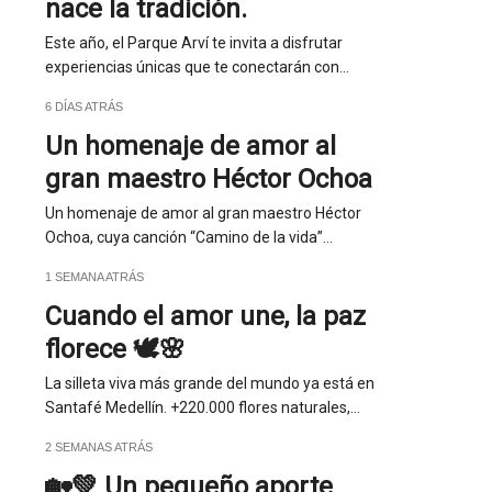
nace la tradición.
Este año, el Parque Arví te invita a disfrutar
experiencias únicas que te conectarán con…
6 DÍAS ATRÁS
Un homenaje de amor al
gran maestro Héctor Ochoa
Un homenaje de amor al gran maestro Héctor
Ochoa, cuya canción “Camino de la vida”…
1 SEMANA ATRÁS
Cuando el amor une, la paz
florece 🕊️🌸
La silleta viva más grande del mundo ya está en
n
Santafé Medellín. +220.000 flores naturales,…
2 SEMANAS ATRÁS
🏡💚 Un pequeño aporte