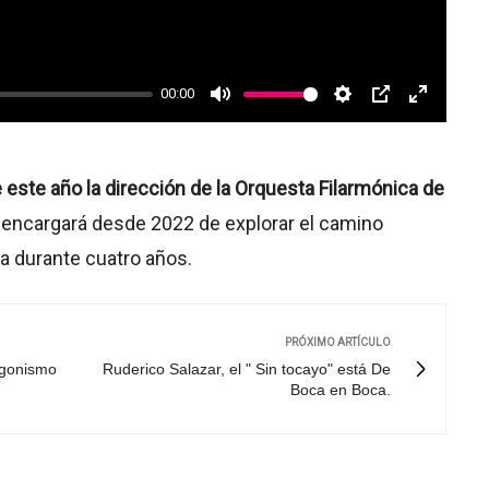
00:00
Mute
Settings
PIP
Enter
fullscree
ste año la dirección de la Orquesta Filarmónica de
se encargará desde 2022 de explorar el camino
ta durante cuatro años.
PRÓXIMO ARTÍCULO
agonismo
Ruderico Salazar, el " Sin tocayo" está De
Boca en Boca.