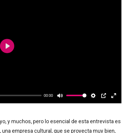
Play
00:00
Mute
Settings
PIP
Enter
fullscree
yo, y muchos, pero lo esencial de esta entrevista es
, una empresa cultural, que se proyecta muy bien,