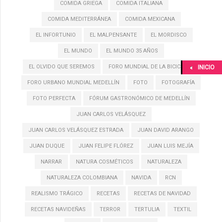
COMIDA GRIEGA
COMIDA ITALIANA
COMIDA MEDITERRÁNEA
COMIDA MEXICANA
EL INFORTUNIO
EL MALPENSANTE
EL MORDISCO
EL MUNDO
EL MUNDO 35 AÑOS
EL OLVIDO QUE SEREMOS
FORO MUNDIAL DE LA BICICLETA
INICIO
FORO URBANO MUNDIAL MEDELLÍN
FOTO
FOTOGRAFÍA
FOTO PERFECTA
FÓRUM GASTRONÓMICO DE MEDELLÍN
JUAN CARLOS VELÁSQUEZ
JUAN CARLOS VELÁSQUEZ ESTRADA
JUAN DAVID ARANGO
JUAN DUQUE
JUAN FELIPE FLÓREZ
JUAN LUIS MEJÍA
NARRAR
NATURA COSMÉTICOS
NATURALEZA
NATURALEZA COLOMBIANA
NAVIDA
RCN
REALISMO TRÁGICO
RECETAS
RECETAS DE NAVIDAD
RECETAS NAVIDEÑAS
TERROR
TERTULIA
TEXTIL