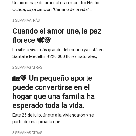
Un homenaje de amor al gran maestro Héctor
Ochoa, cuya canción “Camino de la vida”…
1 SEMANA ATRÁS
Cuando el amor une, la paz
florece 🕊️🌸
La silleta viva más grande del mundo ya está en
Santafé Medellín. +220.000 flores naturales,…
2 SEMANAS ATRÁS
🏡💚 Un pequeño aporte
puede convertirse en el
hogar que una familia ha
esperado toda la vida.
Este 25 de julio, únete a la Viviendatón y sé
parte de una jornada que…
3 SEMANAS ATRÁS