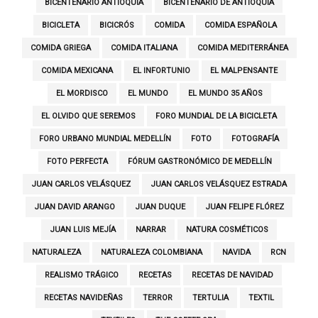
BICENTENARIO ANTIOQUIA
BICENTENARIO DE ANTIOQUIA
BICICLETA
BICICRÓS
COMIDA
COMIDA ESPAÑOLA
COMIDA GRIEGA
COMIDA ITALIANA
COMIDA MEDITERRÁNEA
COMIDA MEXICANA
EL INFORTUNIO
EL MALPENSANTE
EL MORDISCO
EL MUNDO
EL MUNDO 35 AÑOS
EL OLVIDO QUE SEREMOS
FORO MUNDIAL DE LA BICICLETA
FORO URBANO MUNDIAL MEDELLÍN
FOTO
FOTOGRAFÍA
FOTO PERFECTA
FÓRUM GASTRONÓMICO DE MEDELLÍN
JUAN CARLOS VELÁSQUEZ
JUAN CARLOS VELÁSQUEZ ESTRADA
JUAN DAVID ARANGO
JUAN DUQUE
JUAN FELIPE FLÓREZ
JUAN LUIS MEJÍA
NARRAR
NATURA COSMÉTICOS
NATURALEZA
NATURALEZA COLOMBIANA
NAVIDA
RCN
REALISMO TRÁGICO
RECETAS
RECETAS DE NAVIDAD
RECETAS NAVIDEÑAS
TERROR
TERTULIA
TEXTIL