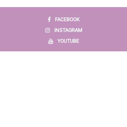
FACEBOOK
INSTAGRAM
YOUTUBE
ENTRADAS RECIENTES
La Feria de las Flores también se vive donde nace la
tradición.
Un homenaje de amor al gran maestro Héctor Ochoa
Cuando el amor une, la paz florece 🕊️🌸