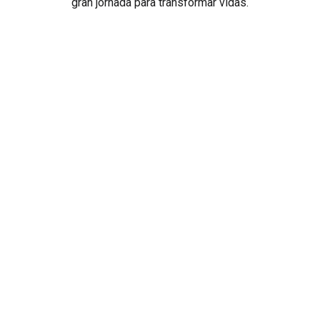
gran jornada para transformar vidas.
Síguenos en Nuestras Redes Sociales
Prohibida la reproducción total o parcial de los contenidos
de este Blog. Si desea adquirir alguna de nuestras
entrevistas deberá ponerse en contacto con TV Cámaras